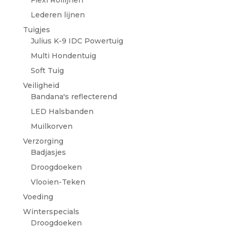
Flexi Rollijnen
Lederen lijnen
Tuigjes
Julius K-9 IDC Powertuig
Multi Hondentuig
Soft Tuig
Veiligheid
Bandana's reflecterend
LED Halsbanden
Muilkorven
Verzorging
Badjasjes
Droogdoeken
Vlooien-Teken
Voeding
Winterspecials
Droogdoeken