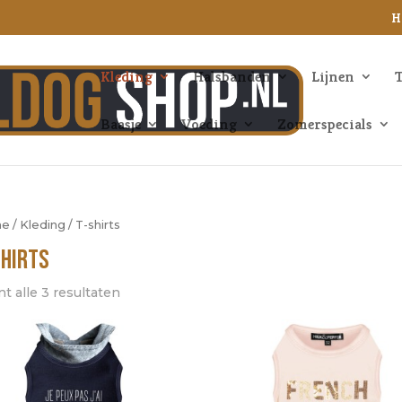
H
Kleding
Halsbanden
Lijnen
T
Baasje
Voeding
Zomerspecials
me
/
Kleding
/ T-shirts
shirts
t alle 3 resultaten