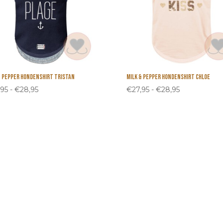
& Pepper Hondenshirt Tristan
Milk & Pepper Hondenshirt Chloe
Prijsklasse:
Prijsklasse:
,95
-
€
28,95
€
27,95
-
€
28,95
€27,95
€27,95
tot
tot
€28,95
€28,95