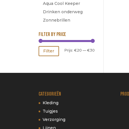
Aqua Cool Keeper
Drinken onderweg
Zonnebrillen
Filter by price
Min.
Max.
Prijs:
€20
—
€30
Filter
prijs
prijs
Categorieën
Prod
Kleding
Tuigjes
Verzorging
Lijnen