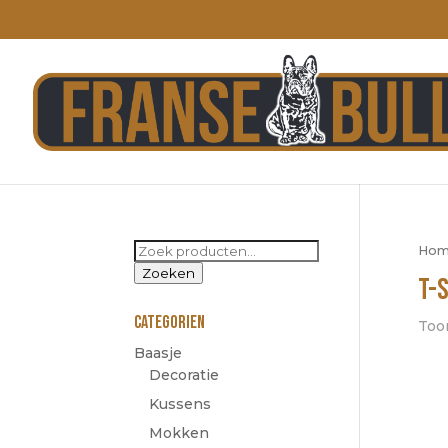
Zoeken
Ho
naar:
Zoeken
T-
Categorien
Toon
Baasje
Decoratie
Kussens
Mokken