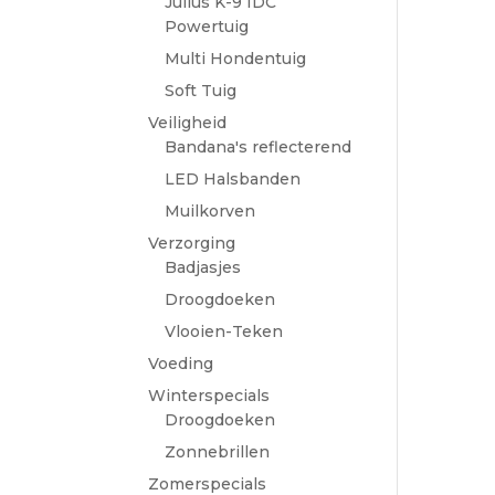
Julius K-9 IDC
Powertuig
Multi Hondentuig
Soft Tuig
Veiligheid
Bandana's reflecterend
LED Halsbanden
Muilkorven
Verzorging
Badjasjes
Droogdoeken
Vlooien-Teken
Voeding
Winterspecials
Droogdoeken
Zonnebrillen
Zomerspecials