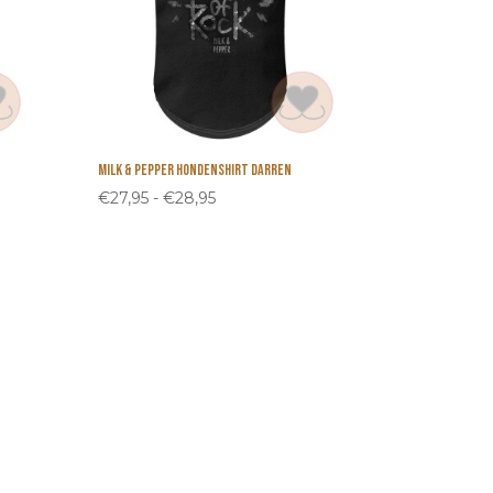
Milk & Pepper hondenshirt Darren
Prijsklasse:
€
27,95
-
€
28,95
€27,95
tot
€28,95