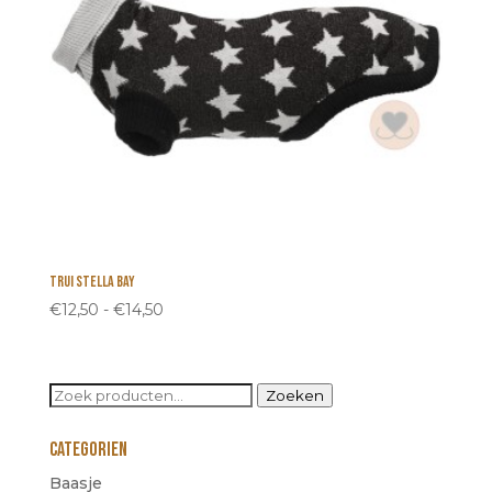
Trui Stella Bay
Prijsklasse:
€
12,50
-
€
14,50
€12,50
tot
€14,50
Zoeken
Zoeken
naar:
Categorien
Baasje