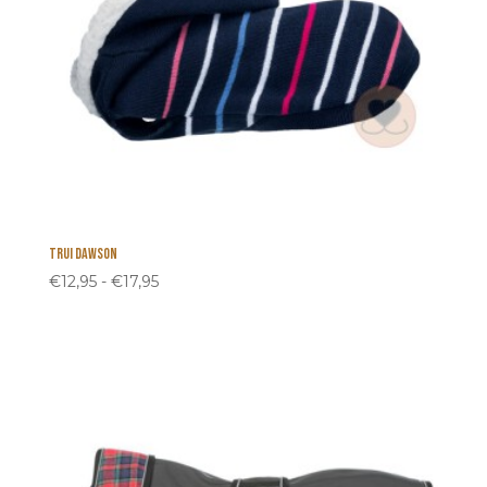
Trui Dawson
Prijsklasse:
€
12,95
-
€
17,95
€12,95
tot
€17,95