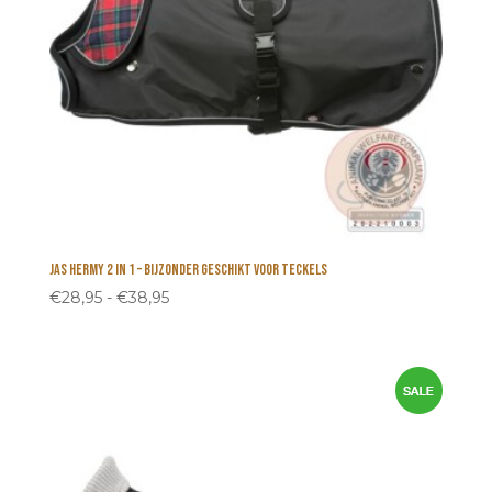
Jas Hermy 2 in 1 – bijzonder geschikt voor Teckels
Prijsklasse:
€
28,95
-
€
38,95
€28,95
tot
€38,95