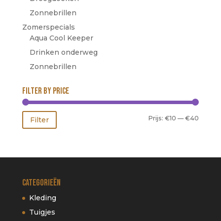
Zonnebrillen
Zomerspecials
Aqua Cool Keeper
Drinken onderweg
Zonnebrillen
Filter by price
Min.
Max.
Prijs:
€10
—
€40
Filter
prijs
prijs
Categorieën
Kleding
Tuigjes