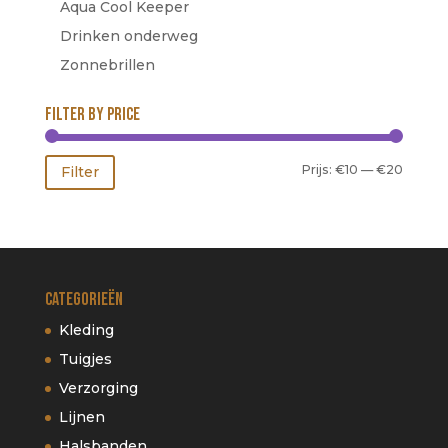
Aqua Cool Keeper
Drinken onderweg
Zonnebrillen
Filter by price
Min.
Max.
Prijs:
€10
—
€20
Filter
prijs
prijs
Categorieën
Kleding
Tuigjes
Verzorging
Lijnen
Halsbanden