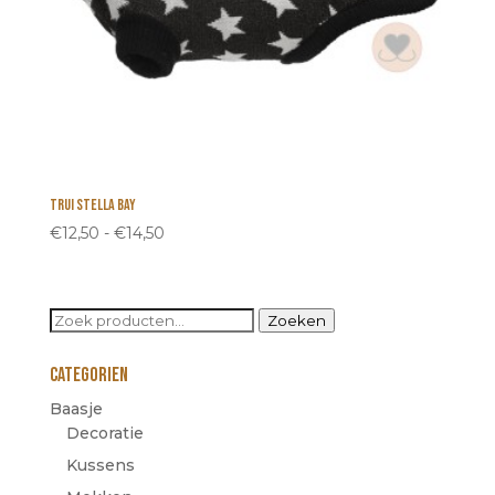
Trui Stella Bay
Prijsklasse:
€
12,50
-
€
14,50
€12,50
tot
€14,50
Zoeken
Zoeken
naar:
Categorien
Baasje
Decoratie
Kussens