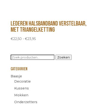
lederen halsbandband verstelbaar,
met triangelketting
Prijsklasse:
€
22,50
-
€
23,95
€22,50
tot
€23,95
Zoeken
Zoeken
naar:
Categorien
Baasje
Decoratie
Kussens
Mokken
Onderzetters